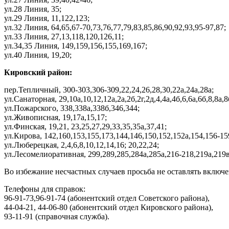
ул.28 Линия, 35;
ул.29 Линия, 11,122,123;
ул.32 Линия, 64,65,67-70,73,76,77,79,83,85,86,90,92,93,95-97,87;
ул.33 Линия, 27,13,118,120,126,11;
ул.34,35 Линия, 149,159,156,155,169,167;
ул.40 Линия, 19,20;
Кировский район:
пер.Тепличный, 300-303,306-309,22,24,26,28,30,22а,24а,28а;
ул.Санаторная, 29,10а,10,12,12а,2а,2б,2г,2д,4,4а,4б,6,6а,6б,8,8а,8
ул.Пожарского, 338,338а,338б,346,344;
ул.Живописная, 19,17а,15,17;
ул.Финская, 19,21, 23,25,27,29,33,35,35а,37,41;
ул.Кирова, 142,160,153,155,173,144,146,150,152,152а,154,156-15
ул.Люберецкая, 2,4,6,8,10,12,14,16; 20,22,24;
ул.Лесомелиоративная, 299,289,285,284а,285а,216-218,219а,219в
Во избежание несчастных случаев просьба не оставлять включ
Телефоны для справок:
96-91-73,96-91-74 (абонентский отдел Советского района),
44-04-21, 44-06-80 (абонентский отдел Кировского района),
93-11-91 (справочная служба).