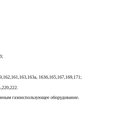
б;
9,162,161,163,163а, 163б,165,167,169,171;
,220,222.
енным газоиспользующее оборудование.