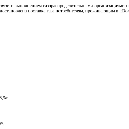
связи с выполнением газораспределительными организациями пл
риостановлена поставка газа потребителям, проживающим в г.Во
6,9а;
55;