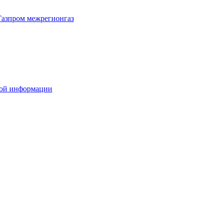
Газпром межрегионгаз
вой информации