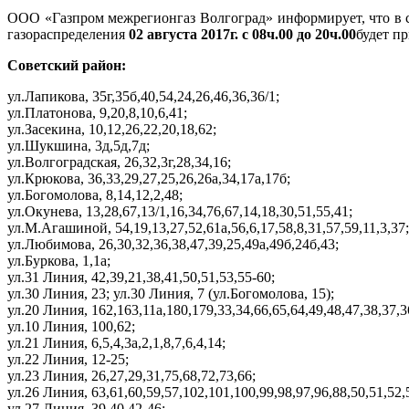
ООО «Газпром межрегионгаз Волгоград» информирует, что в 
газораспределения
02 августа 2017г. с 08ч.00 до 20ч.00
будет п
Советский район:
ул.Лапикова, 35г,35б,40,54,24,26,46,36,36/1;
ул.Платонова, 9,20,8,10,6,41;
ул.Засекина, 10,12,26,22,20,18,62;
ул.Шукшина, 3д,5д,7д;
ул.Волгоградская, 26,32,3г,28,34,16;
ул.Крюкова, 36,33,29,27,25,26,26а,34,17а,17б;
ул.Богомолова, 8,14,12,2,48;
ул.Окунева, 13,28,67,13/1,16,34,76,67,14,18,30,51,55,41;
ул.М.Агашиной, 54,19,13,27,52,61а,56,6,17,58,8,31,57,59,11,3,37;
ул.Любимова, 26,30,32,36,38,47,39,25,49а,49б,24б,43;
ул.Буркова, 1,1а;
ул.31 Линия, 42,39,21,38,41,50,51,53,55-60;
ул.30 Линия, 23; ул.30 Линия, 7 (ул.Богомолова, 15);
ул.20 Линия, 162,163,11а,180,179,33,34,66,65,64,49,48,47,38,37,3
ул.10 Линия, 100,62;
ул.21 Линия, 6,5,4,3а,2,1,8,7,6,4,14;
ул.22 Линия, 12-25;
ул.23 Линия, 26,27,29,31,75,68,72,73,66;
ул.26 Линия, 63,61,60,59,57,102,101,100,99,98,97,96,88,50,51,52,
ул.27 Линия, 39,40,42-46;