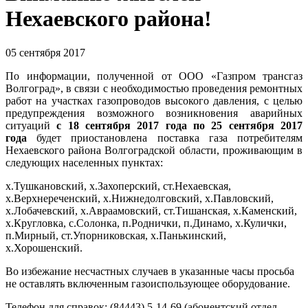
Нехаевского района!
05 сентября 2017
По информации, полученной от ООО «Газпром трансгаз
Волгоград», в связи с необходимостью проведения ремонтных
работ на участках газопроводов высокого давления, с целью
предупреждения возможного возникновения аварийных
ситуаций
с 18 сентября 2017 года по 25 сентября 2017
года
будет приостановлена поставка газа потребителям
Нехаевского района Волгоградской области, проживающим в
следующих населенных пунктах:
х.Тушкановский, х.Захоперский, ст.Нехаевская,
х.Верхнереченский, х.Нижнедолговский, х.Павловский,
х.Лобачевский, х.Авраамовский, ст.Тишанская, х.Каменский,
х.Кругловка, с.Солонка, п.Роднички, п.Динамо, х.Кулички,
п.Мирный, ст.Упорниковская, х.Панькинский,
х.Хорошенский.
Во избежание несчастных случаев в указанные часы просьба
не оставлять включенным газоиспользующее оборудование.
Телефон для справок: (84443) 5-14-69 (абонентский отдел