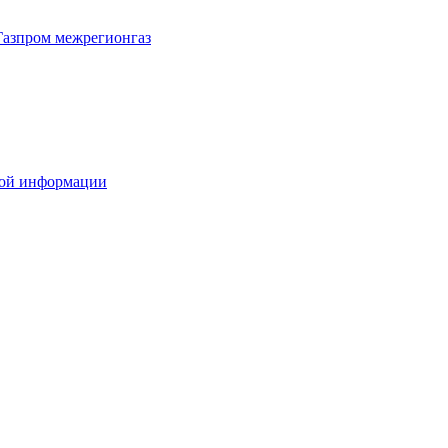
Газпром межрегионгаз
вой информации