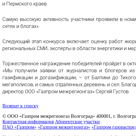
и Пермского краев.
Самую высокую активность участники проявили в номи
сетях и блогах».
Следующий этап конкурса включает оценку работ жюри
региональных СМИ, эксперты в области энергетики и ме
Торжественное награждение победителей пройдет в окт
«Мы получили заявки от журналистов и блогеров из
газификации и догазификации, – от Балтики до Тихог
мегаполисов, и самых отдаленных деревень и сел. Благо
директор ООО «Газпром межрегионгаз» Сергей Густов.
Возврат к списку
© ООО «Газпром межрегионгаз Волгоград»
400001, г. Волгогра
Контактная информация
Абонентские участки
ПАО «Газпром»
«Газпром межрегионгаз»
«Газпром газораспре