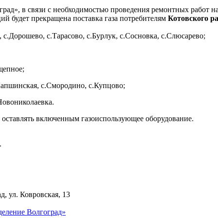
ад», в связи с необходимостью проведения ремонтных работ на 
й будет прекращена поставка газа потребителям
Котовского р
с.Дорошево, с.Тарасово, с.Бурлук, с.Сосновка, с.Слюсарево;
щепное;
Лапшинская, с.Смородино, с.Купцово;
.Новониколаевка.
е оставлять включенным газоиспользующее оборудование.
.
д, ул. Ковровская, 13
деление Волгоград»