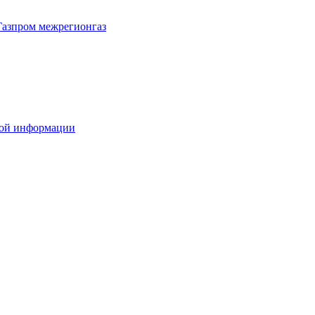
Газпром межрегионгаз
вой информации