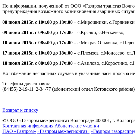
По информации, полученной от ООО «Газпром трансгаз Волгогр
предупреждения возможного возникновения аварийных ситуаци
08 июня 2015г. с 10ч.00 до 18ч.00
– с.Мирошники, с.Гордиенки, 
09 июня 2015г. с 09ч.00 до 17ч.00
– с.Крячки, с.Неткачево;
10 июня 2015г. с 08ч.00 до 17ч.00
– с.Мокрая Ольховка, с.Пере
17 июня 2015г. с 10ч.00 до 18ч.00
– с.Племхоз, с.Моисеево, ст.
18 июня 2015г. с 08ч.00 до 17ч.00
– с.Авилово, с.Коростино, с
Во избежание несчастных случаев в указанные часы просьба н
Телефоны для справок:
(84455) 2-19-11, 2-34-77 (абонентский отдел Котовского района)
Возврат к списку
© ООО «Газпром межрегионгаз Волгоград»
400001, г. Волгогра
Контактная информация
Абонентские участки
ПАО «Газпром»
«Газпром межрегионгаз»
«Газпром газораспре