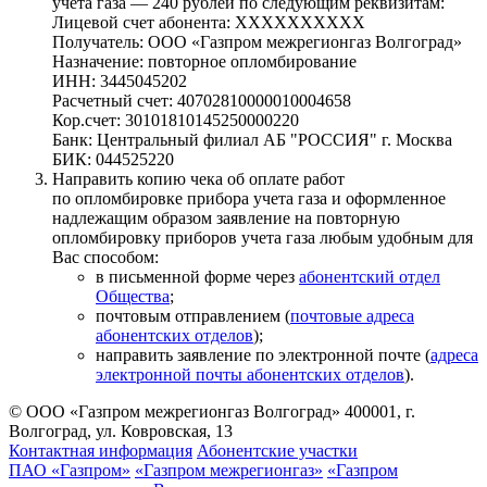
учета газа — 240 рублей по следующим реквизитам:
Лицевой счет абонента: ХХХХХХХХХХ
Получатель: ООО «Газпром межрегионгаз Волгоград»
Назначение: повторное опломбирование
ИНН: 3445045202
Расчетный счет: 40702810000010004658
Кор.счет: 30101810145250000220
Банк: Центральный филиал АБ "РОССИЯ" г. Москва
БИК: 044525220
Направить копию чека об оплате работ
по опломбировке прибора учета газа и оформленное
надлежащим образом заявление на повторную
опломбировку приборов учета газа любым удобным для
Вас способом:
в письменной форме через
абонентский отдел
Общества
;
почтовым отправлением (
почтовые адреса
абонентских отделов
);
направить заявление по электронной почте (
адреса
электронной почты абонентских отделов
).
© ООО «Газпром межрегионгаз Волгоград»
400001, г.
Волгоград, ул. Ковровская, 13
Контактная информация
Абонентские участки
ПАО «Газпром»
«Газпром межрегионгаз»
«Газпром