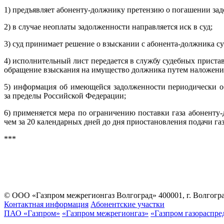
1) предъявляет абоненту-должнику претензию о погашении зад
2) в случае неоплаты задолженности направляется иск в суд;
3) суд принимает решение о взыскании с абонента-должника с
4) исполнительный лист передается в службу судебных прист
обращение взыскания на имущество должника путем наложения 
5) информация об имеющейся задолженности периодически об
за пределы Российской Федерации;
6) применяется мера по ограничению поставки газа абоненту
чем за 20 календарных дней до дня приостановления подачи газ
***
© ООО «Газпром межрегионгаз Волгоград»
400001, г. Волгогра
Контактная информация
Абонентские участки
ПАО «Газпром»
«Газпром межрегионгаз»
«Газпром газораспре