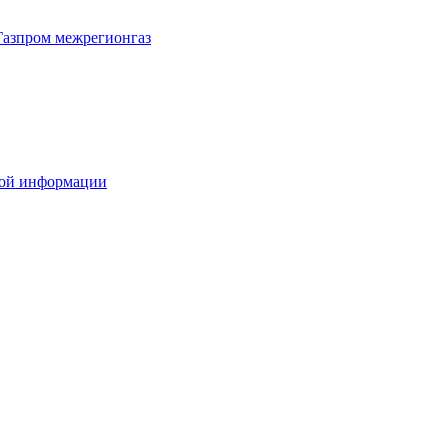
Газпром межрегионгаз
вой информации