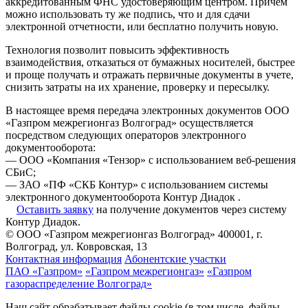
аккредитованным ФНС удостоверяющим центром. Причем
можно использовать ту же подпись, что и для сдачи
электронной отчетности, или бесплатно получить новую.
Технология позволит повысить эффективность
взаимодействия, отказаться от бумажных носителей, быстрее
и проще получать и отражать первичные документы в учете,
снизить затраты на их хранение, проверку и пересылку.
В настоящее время передача электронных документов ООО
«Газпром межрегионгаз Волгоград» осуществляется
посредством следующих операторов электронного
документооборота:
— ООО «Компания «Тензор» с использованием веб-решения
СБиС;
— ЗАО «ПФ «СКБ Контур» с использованием системы
электронного документооборота Контур Диадок .
Оставить заявку
на получение документов через систему
Контур Диадок.
© ООО «Газпром межрегионгаз Волгоград»
400001, г.
Волгоград, ул. Ковровская, 13
Контактная информация
Абонентские участки
ПАО «Газпром»
«Газпром межрегионгаз»
«Газпром
газораспределение Волгоград»
Наш сайт обрабатывает файлы cookie (в том числе, файлы