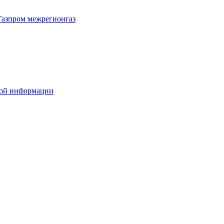
Газпром межрегионгаз
вой информации