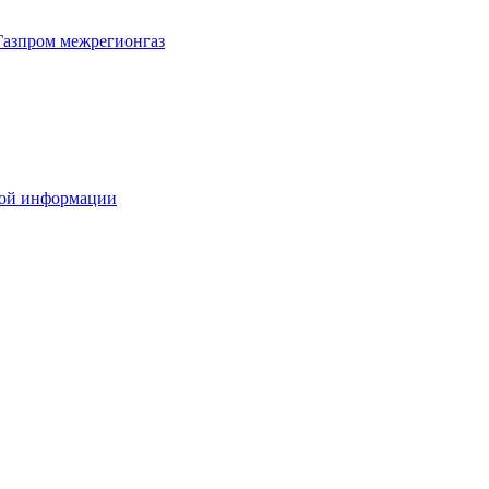
Газпром межрегионгаз
вой информации