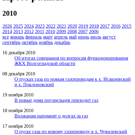
2010
2026
2025
2024
2023
2022
2021
2020
2019
2018
2017
2016
2015
2014
2013
2012
2011
2010
2009
2008
2007
2006
все
январь
февраль
март
апрель
май
июнь
июль
август
сентябрь
октябрь
ноябрь
декабрь
16 декабря 2010
Об итогах совещания по вопросам функционирования
ЖКХ Волгоградской области
08 декабря 2010
О пусках газа по новым газопроводам к х. Исакиевский
и х. Поклоновский
19 ноября 2010
В новые дома погорельцев приходит газ
18 ноября 2010
Волжанам напомнят о долгах за газ
17 ноября 2010
О пуске газа по новому газопроводу к х. Чувилевский