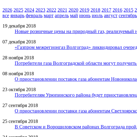
2026
2025
2024
2023
2022
2021
2020
2019
2018
2017
2016
2015
2
все
январь
февраль
март
апрель
май
июнь
июль
август
сентябрь
19 декабря 2018
Новые розничные цены на природный газ, реализуемый 
07 декабря 2018
«Газпром межрегионгаз Волгоград» ликвидировал очере
28 ноября 2018
Потребители газа Волгоградской области могут получит
08 ноября 2018
О приостановлении поставок газа абонентам Новоникола
23 октября 2018
Потребителям Урюпинского района будет приостановлена
27 сентября 2018
О приостановлении поставки газа абонентам Светлоярск
25 сентября 2018
В Советском и Ворошиловском районах Волгограда пройд