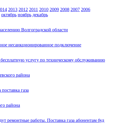
014
2013
2012
2011
2010
2009
2008
2007
2006
октябрь
ноябрь
декабрь
населению Волгоградской области
дное несанкционированное подключение
ь бесплатную услугу по техническому обслуживанию
евского района
 поставка газа
ого района
ут ремонтные работы. Поставка газа абонентам буд