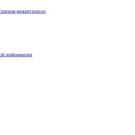
Газпром межрегионгаз
вой информации