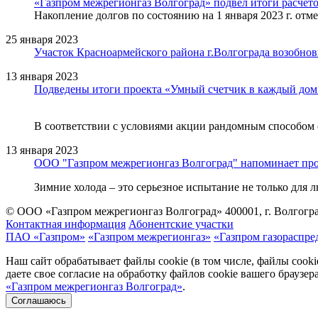
«Газпром межрегионгаз Волгоград» подвел итоги расчето
Накопление долгов по состоянию на 1 января 2023 г. отм
25 января 2023
Участок Красноармейского района г.Волгограда возобно
13 января 2023
Подведены итоги проекта «Умный счетчик в каждый дом
В соответствии с условиями акции рандомным способом 
13 января 2023
ООО "Газпром межрегионгаз Волгоград" напоминает про 
Зимние холода – это серьезное испытание не только для 
© ООО «Газпром межрегионгаз Волгоград»
400001, г. Волгогра
Контактная информация
Абонентские участки
ПАО «Газпром»
«Газпром межрегионгаз»
«Газпром газораспре
Наш сайт обрабатывает файлы cookie (в том числе, файлы cook
даете свое согласие на обработку файлов cookie вашего браузе
«Газпром межрегионгаз Волгоград»
.
Соглашаюсь