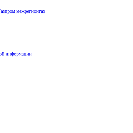
Газпром межрегионгаз
вой информации