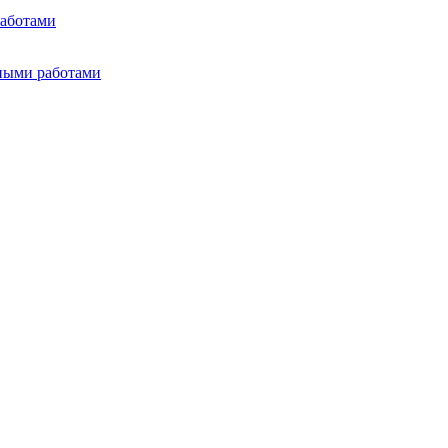
работами
тными работами