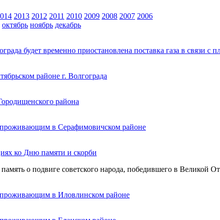
014
2013
2012
2011
2010
2009
2008
2007
2006
октябрь
ноябрь
декабрь
града будет временно приостановлена поставка газа в связи с
ябрьском районе г. Волгограда
Городищенского района
, проживающим в Серафимовичском районе
циях ко Дню памяти и скорби
 память о подвиге советского народа, победившего в Великой Оте
, проживающим в Иловлинском районе