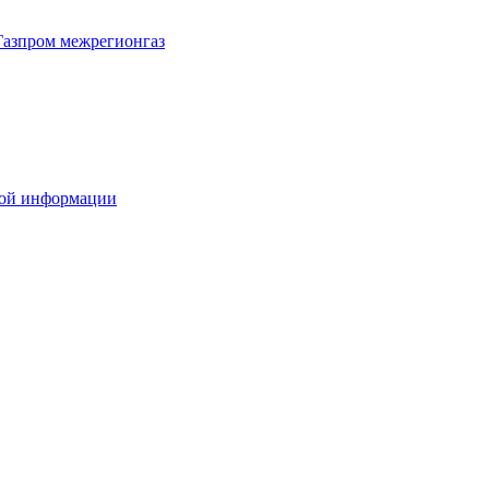
Газпром межрегионгаз
вой информации