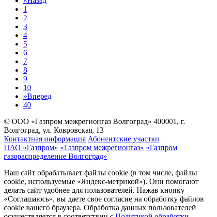
«
Назад
1
2
3
4
5
6
7
8
9
10
»
Вперед
40
© ООО «Газпром межрегионгаз Волгоград»
400001, г.
Волгоград, ул. Ковровская, 13
Контактная информация
Абонентские участки
ПАО «Газпром»
«Газпром межрегионгаз»
«Газпром
газораспределение Волгоград»
Наш сайт обрабатывает файлы cookie (в том числе, файлы
cookie, используемые «Яндекс-метрикой»). Они помогают
делать сайт удобнее для пользователей. Нажав кнопку
«Соглашаюсь», вы даете свое согласие на обработку файлов
cookie вашего браузера. Обработка данных пользователей
осуществляется в соответствии с
Политикой обработки