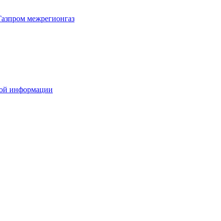
Газпром межрегионгаз
вой информации