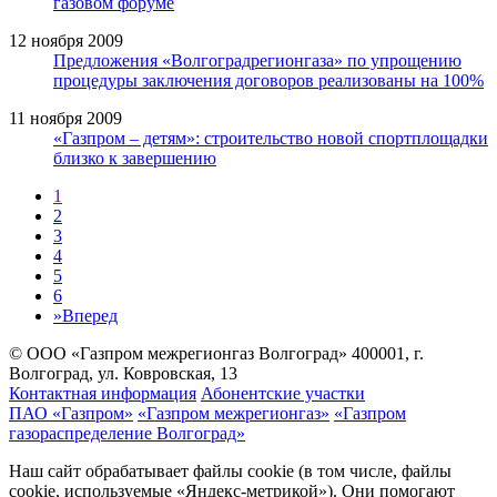
газовом форуме
12 ноября 2009
Предложения «Волгоградрегионгаза» по упрощению
процедуры заключения договоров реализованы на 100%
11 ноября 2009
«Газпром – детям»: строительство новой спортплощадки
близко к завершению
1
2
3
4
5
6
»
Вперед
© ООО «Газпром межрегионгаз Волгоград»
400001, г.
Волгоград, ул. Ковровская, 13
Контактная информация
Абонентские участки
ПАО «Газпром»
«Газпром межрегионгаз»
«Газпром
газораспределение Волгоград»
Наш сайт обрабатывает файлы cookie (в том числе, файлы
cookie, используемые «Яндекс-метрикой»). Они помогают