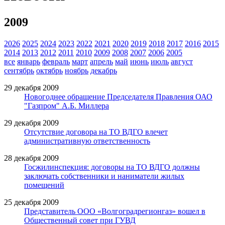
2009
2026
2025
2024
2023
2022
2021
2020
2019
2018
2017
2016
2015
2014
2013
2012
2011
2010
2009
2008
2007
2006
2005
все
январь
февраль
март
апрель
май
июнь
июль
август
сентябрь
октябрь
ноябрь
декабрь
29 декабря 2009
Новогоднее обращение Председателя Правления ОАО
"Газпром" А.Б. Миллера
29 декабря 2009
Отсутствие договора на ТО ВДГО влечет
административную ответственность
28 декабря 2009
Госжилинспекция: договоры на ТО ВДГО должны
заключать собственники и наниматели жилых
помещений
25 декабря 2009
Представитель ООО «Волгоградрегионгаз» вошел в
Общественный совет при ГУВД