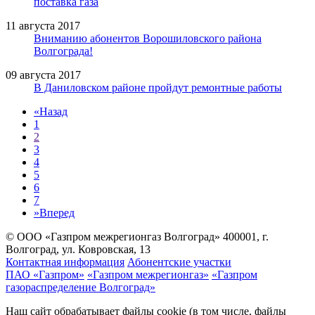
поставка газа
11 августа 2017
Вниманию абонентов Ворошиловского района
Волгограда!
09 августа 2017
В Даниловском районе пройдут ремонтные работы
«
Назад
1
2
3
4
5
6
7
»
Вперед
© ООО «Газпром межрегионгаз Волгоград»
400001, г.
Волгоград, ул. Ковровская, 13
Контактная информация
Абонентские участки
ПАО «Газпром»
«Газпром межрегионгаз»
«Газпром
газораспределение Волгоград»
Наш сайт обрабатывает файлы cookie (в том числе, файлы