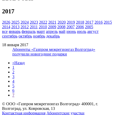
2017
2026
2025
2024
2023
2022
2021
2020
2019
2018
2017
2016
2015
2014
2013
2012
2011
2010
2009
2008
2007
2006
2005
все
январь
февраль
март
апрель
май
июнь
июль
август
сентябрь
октябрь
ноябрь
декабрь
18 января 2017
Абоненты «Газпром межрегионгаз Волгоград»
получили новогодние подарки
«
Назад
1
2
3
4
5
6
7
© ООО «Газпром межрегионгаз Волгоград»
400001, г.
Волгоград, ул. Ковровская, 13
Контактная информация
Абонентские участки