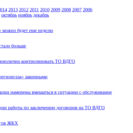
014
2013
2012
2011
2010
2009
2008
2007
2006
октябрь
ноябрь
декабрь
» можно будет еще неделю
стало больше
еннолично контролировать ТО ВДГО
регионгаза» законными
ации намерены вмешаться в ситуацию с обслуживание
ации работы по заключению договоров на ТО ВДГО
лгов ЖКХ