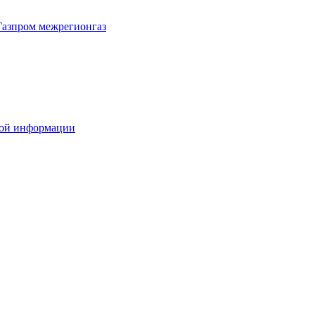
Газпром межрегионгаз
вой информации