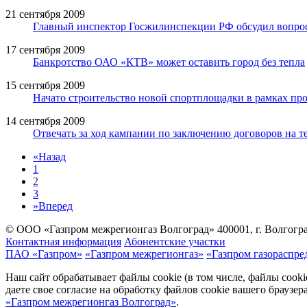
21 сентября 2009
Главный инспектор Госжилинспекции РФ обсудил вопрос
17 сентября 2009
Банкротство ОАО «КТВ» может оставить город без тепла
15 сентября 2009
Начато строительство новой спортплощадки в рамках про
14 сентября 2009
Отвечать за ход кампании по заключению договоров на
«
Назад
1
2
3
»
Вперед
© ООО «Газпром межрегионгаз Волгоград»
400001, г. Волгогра
Контактная информация
Абонентские участки
ПАО «Газпром»
«Газпром межрегионгаз»
«Газпром газораспре
Наш сайт обрабатывает файлы cookie (в том числе, файлы cook
даете свое согласие на обработку файлов cookie вашего браузе
«Газпром межрегионгаз Волгоград»
.