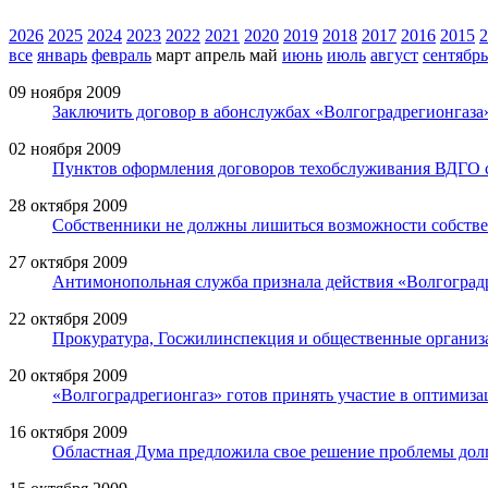
2026
2025
2024
2023
2022
2021
2020
2019
2018
2017
2016
2015
2
все
январь
февраль
март
апрель
май
июнь
июль
август
сентябрь
09 ноября 2009
Заключить договор в абонслужбах «Волгоградрегионгаза
02 ноября 2009
Пунктов оформления договоров техобслуживания ВДГО 
28 октября 2009
Собственники не должны лишиться возможности собств
27 октября 2009
Антимонопольная служба признала действия «Волгоград
22 октября 2009
Прокуратура, Госжилинспекция и общественные организ
20 октября 2009
«Волгоградрегионгаз» готов принять участие в оптимиз
16 октября 2009
Областная Дума предложила свое решение проблемы до