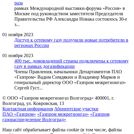
раза
рамках Международной выставки-форума «Россия» в
Москве под руководством заместителя Председателя
Правительства РФ Александра Новака состоялось 30-е
з...
01 ноября 2023
Доступ к сетевому газу получили новые потребители в
регионах России
01 ноября 2023
400 тыс. домовладений страны подключены к сетевому
газу в рамках догазификации
Члены Правления, начальники Департаментов ПАО
«Газпром» Вадим Симдякин и Владимир Марков и
генеральный директор ООО «Газпром межрегионгаз»
Сергей Густ...
© ООО «Газпром межрегионгаз Волгоград»
400001, г.
Волгоград, ул. Ковровская, 13
Контактная информация
Абонентские участки
ПАО «Газпром»
«Газпром межрегионгаз»
«Газпром
газораспределение Волгоград»
Наш сайт обрабатывает файлы cookie (в том числе, файлы