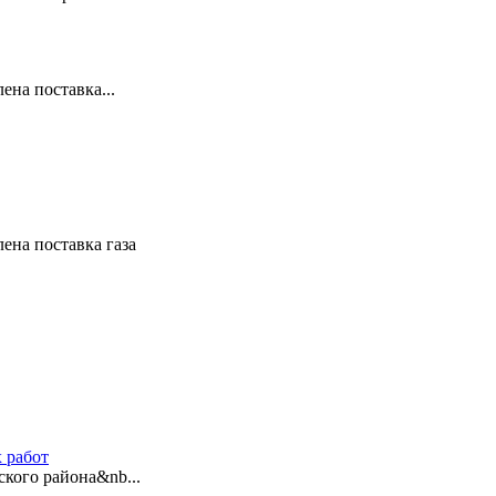
ена поставка...
ена поставка газа
 работ
ского района&nb...