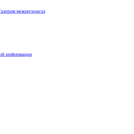
Газпром межрегионгаз
вой информации