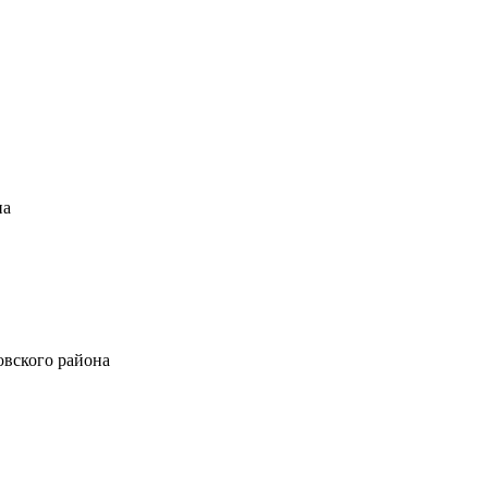
на
новского района