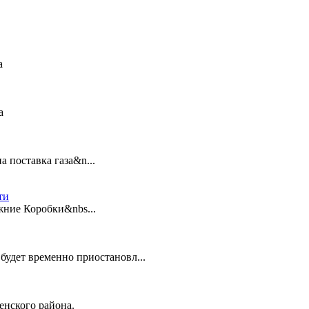
а
а
а поставка газа&n...
ти
ижние Коробки&nbs...
. будет временно приостановл...
щенского района.