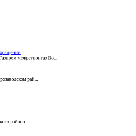
обращений
азпром межрегионгаз Во...
розаводском рай...
ского района