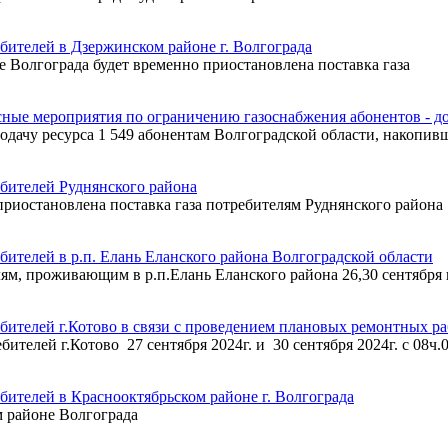
бителей в Дзержинском районе г. Волгограда
не Волгограда будет временно приостановлена поставка газа
сные мероприятия по ограничению газоснабжения абонентов - 
подачу ресурса 1 549 абонентам Волгоградской области, накопивш
ебителей Руднянского района
о приостановлена поставка газа потребителям Руднянского района
бителей в р.п. Елань Еланского района Волгоградской области
ям, проживающим в р.п.Елань Еланского района 26,30 сентября и
бителей г.Котово в связи с проведением плановых ремонтных ра
ителей г.Котово 27 сентября 2024г. и 30 сентября 2024г. с 08ч.00
бителей в Краснооктябрьском районе г. Волгограда
ом районе Волгограда