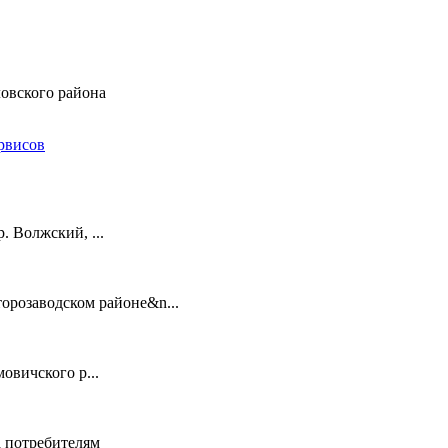
ловского района
рвисов
. Волжский, ...
торозаводском районе&n...
овичского р...
а потребителям