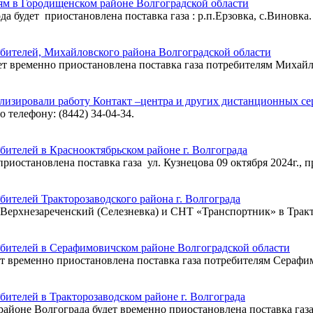
ям в Городищенском районе Волгоградской области
ода будет приостановлена поставка газа : р.п.Ерзовка, с.Виновка.
ебителей, Михайловского района Волгоградской области
 будет временно приостановлена поставка газа потребителям Михай
лизировали работу Контакт –центра и других дистанционных се
телефону: (8442) 34-04-34.
бителей в Краснооктябрьском районе г. Волгограда
иостановлена поставка газа ул. Кузнецова 09 октября 2024г., пр
бителей Тракторозаводского района г. Волгограда
в п.Верхнезареченский (Селезневка) и СНТ «Транспортник» в Трак
ебителей в Серафимовичском районе Волгоградской области
удет временно приостановлена поставка газа потребителям Серафим
бителей в Тракторозаводском районе г. Волгограда
м районе Волгограда будет временно приостановлена поставка газ