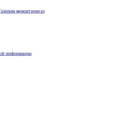
Газпром межрегионгаз
вой информации