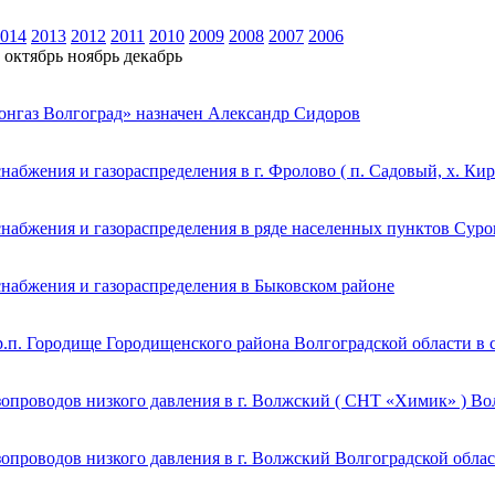
014
2013
2012
2011
2010
2009
2008
2007
2006
октябрь
ноябрь
декабрь
онгаз Волгоград» назначен Александр Сидоров
набжения и газораспределения в г. Фролово ( п. Садовый, х. К
снабжения и газораспределения в ряде населенных пунктов Суро
снабжения и газораспределения в Быковском районе
р.п. Городище Городищенского района Волгоградской области в 
опроводов низкого давления в г. Волжский ( СНТ «Химик» ) Во
опроводов низкого давления в г. Волжский Волгоградской обла