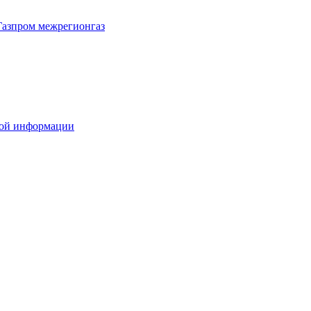
Газпром межрегионгаз
вой информации