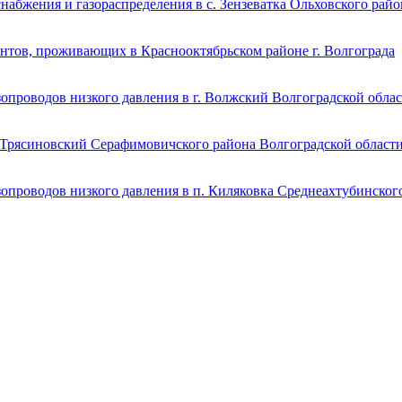
набжения и газораспределения в с. Зензеватка Ольховского рай
ентов, проживающих в Краснооктябрьском районе г. Волгограда
опроводов низкого давления в г. Волжский Волгоградской обла
. Трясиновский Серафимовичского района Волгоградской област
опроводов низкого давления в п. Киляковка Среднеахтубинског