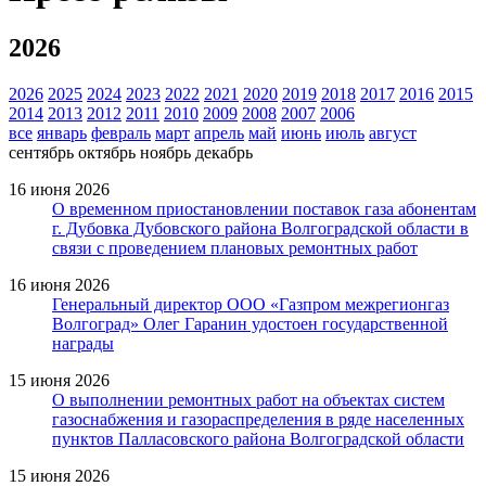
2026
2026
2025
2024
2023
2022
2021
2020
2019
2018
2017
2016
2015
2014
2013
2012
2011
2010
2009
2008
2007
2006
все
январь
февраль
март
апрель
май
июнь
июль
август
сентябрь
октябрь
ноябрь
декабрь
16 июня 2026
О временном приостановлении поставок газа абонентам
г. Дубовка Дубовского района Волгоградской области в
связи с проведением плановых ремонтных работ
16 июня 2026
Генеральный директор ООО «Газпром межрегионгаз
Волгоград» Олег Гаранин удостоен государственной
награды
15 июня 2026
О выполнении ремонтных работ на объектах систем
газоснабжения и газораспределения в ряде населенных
пунктов Палласовского района Волгоградской области
15 июня 2026