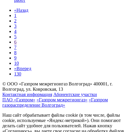
работ
«
Назад
1
2
3
4
5
6
7
8
9
10
»
Вперед
130
© ООО «Газпром межрегионгаз Волгоград»
400001, г.
Волгоград, ул. Ковровская, 13
Контактная информация
Абонентские участки
ПАО «Газпром»
«Газпром межрегионгаз»
«Газпром
газораспределение Волгоград»
Наш сайт обрабатывает файлы cookie (в том числе, файлы
cookie, используемые «Яндекс-метрикой»). Они помогают
делать сайт удобнее для пользователей. Нажав кнопку
«Соглашаюсь», вы даете свое согласие на обработку файлов