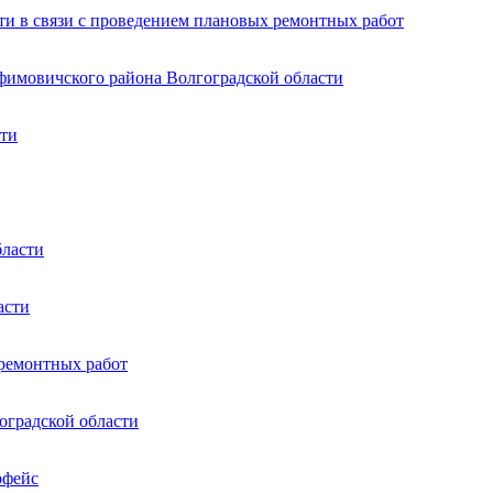
ти в связи с проведением плановых ремонтных работ
афимовичского района Волгоградской области
сти
бласти
асти
 ремонтных работ
оградской области
рфейс