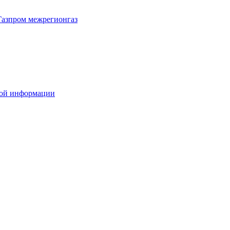
Газпром межрегионгаз
вой информации