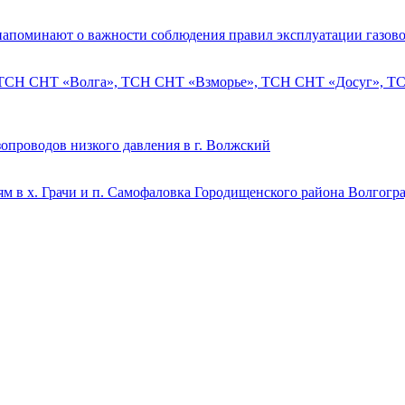
напоминают о важности соблюдения правил эксплуатации газово
 ТСН СНТ «Волга», ТСН СНТ «Взморье», ТСН СНТ «Досуг», ТСН
опроводов низкого давления в г. Волжский
м в х. Грачи и п. Самофаловка Городищенского района Волгогр