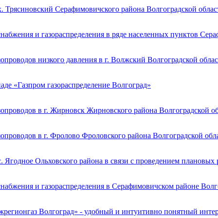
х. Трясиновский Серафимовичского района Волгоградской облас
снабжения и газораспределения в ряде населенных пунктов Сер
опроводов низкого давления в г. Волжский Волгоградской обла
иаде «Газпром газораспределение Волгоград»
зопроводов в г. Жирновск Жирновского района Волгоградской о
опроводов в г. Фролово Фроловского района Волгоградской обл
. Ягодное Ольховского района в связи с проведением плановых
снабжения и газораспределения в Серафимовичском районе Волг
жрегионгаз Волгоград» - удобный и интуитивно понятный инте