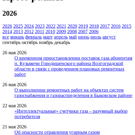
2026
2026
2025
2024
2023
2022
2021
2020
2019
2018
2017
2016
2015
2014
2013
2012
2011
2010
2009
2008
2007
2006
все
январь
февраль
март
апрель
май
июнь
июль
август
сентябрь
октябрь
ноябрь
декабрь
26 мая 2026
О временном приостановлении поставок газа абонентам
п. Кузьмичи Городищенского района Волгоградской
области в связи с проведением плановых ремонтных
работ
26 мая 2026
О выполнении ремонтных работ на объектах систем
газоснабжения и газораспределения в Быковском районе
22 мая 2026
«Интеллектуальные» счетчики газа – разумный выбор
потребителя
21 мая 2026
Об опасности отравления угарным газом