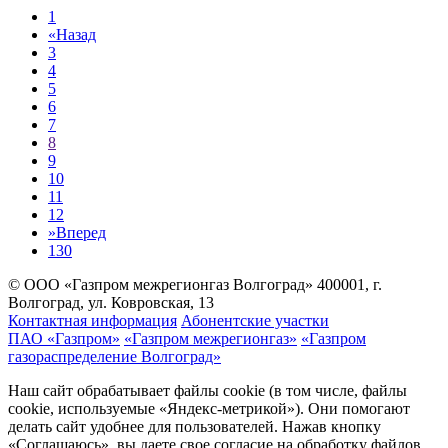
1
«
Назад
3
4
5
6
7
8
9
10
11
12
»
Вперед
130
© ООО «Газпром межрегионгаз Волгоград»
400001, г.
Волгоград, ул. Ковровская, 13
Контактная информация
Абонентские участки
ПАО «Газпром»
«Газпром межрегионгаз»
«Газпром
газораспределение Волгоград»
Наш сайт обрабатывает файлы cookie (в том числе, файлы
cookie, используемые «Яндекс-метрикой»). Они помогают
делать сайт удобнее для пользователей. Нажав кнопку
«Соглашаюсь», вы даете свое согласие на обработку файлов