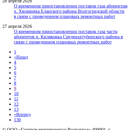
28 апреля 2026
О временном приостановлении поставок газа абонентам
х. Хвощинка Еланского района Волгоградской области
в связи с проведением плановых ремонтных работ
27 апреля 2026
О временном приостановлении поставок газа части
абонентов п. Киляковка Среднеахтубинского района в
связи с проведением плановых ремонтных работ
1
«
Назад
4
5
6
7
8
9
10
11
12
13
»
Вперед
130
© ООО «Газпром межрегионгаз Волгоград»
400001, г.