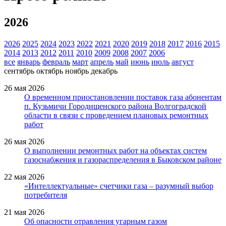
2026
2026
2025
2024
2023
2022
2021
2020
2019
2018
2017
2016
2015
2014
2013
2012
2011
2010
2009
2008
2007
2006
все
январь
февраль
март
апрель
май
июнь
июль
август
сентябрь
октябрь
ноябрь
декабрь
26 мая 2026
О временном приостановлении поставок газа абонентам
п. Кузьмичи Городищенского района Волгоградской
области в связи с проведением плановых ремонтных
работ
26 мая 2026
О выполнении ремонтных работ на объектах систем
газоснабжения и газораспределения в Быковском районе
22 мая 2026
«Интеллектуальные» счетчики газа – разумный выбор
потребителя
21 мая 2026
Об опасности отравления угарным газом