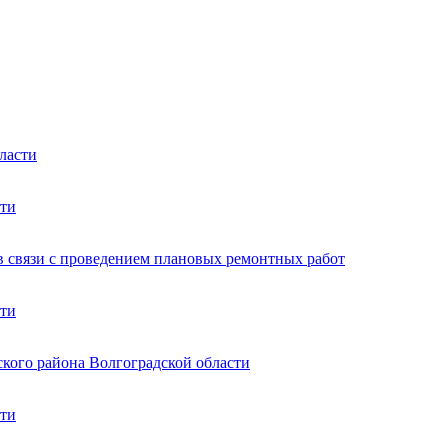
ласти
сти
в связи с проведением плановых ремонтных работ
сти
ского района Волгоградской области
сти