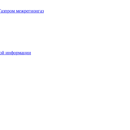
Газпром межрегионгаз
вой информации