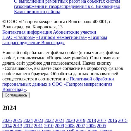
О выполнении ремонтных работ на объектах систем
газоснабжения и газораспределения в с. Вихлянцево
Камышинского района
© ООО «Газпром межрегионгаз Волгоград»
400001, г.
Волгоград, ул. Ковровская, 13
Контактная информация
Абонентские участки
ПАО «Газпром»
«Газпром межрегионгаз»
«Газпром
газораспределение Волгоград»
Наш сайт обрабатывает файлы cookie (в том числе, файлы
cookie, используемые «Яндекс-метрикой»). Они помогают
делать сайт удобнее для пользователей. Нажав кнопку
«Соглашаюсь», вы даете свое согласие на обработку файлов
cookie вашего браузера. Обработка данных пользователей
осуществляется в соответствии с
Политикой обработки
персональных данных в ООО «Газпром межрегионгаз
Волгоград»
.
Соглашаюсь
2024
2026
2025
2024
2023
2022
2021
2020
2019
2018
2017
2016
2015
2014
2013
2012
2011
2010
2009
2008
2007
2006
2005
все
январь
февраль
март
апрель
май
июнь
июль
август