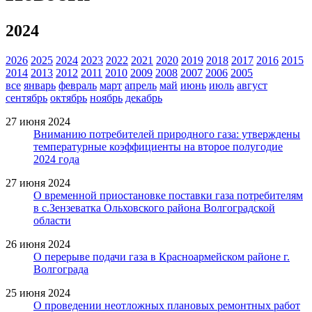
2024
2026
2025
2024
2023
2022
2021
2020
2019
2018
2017
2016
2015
2014
2013
2012
2011
2010
2009
2008
2007
2006
2005
все
январь
февраль
март
апрель
май
июнь
июль
август
сентябрь
октябрь
ноябрь
декабрь
27 июня 2024
Вниманию потребителей природного газа: утверждены
температурные коэффициенты на второе полугодие
2024 года
27 июня 2024
О временной приостановке поставки газа потребителям
в с.Зензеватка Ольховского района Волгоградской
области
26 июня 2024
О перерыве подачи газа в Красноармейском районе г.
Волгограда
25 июня 2024
О проведении неотложных плановых ремонтных работ