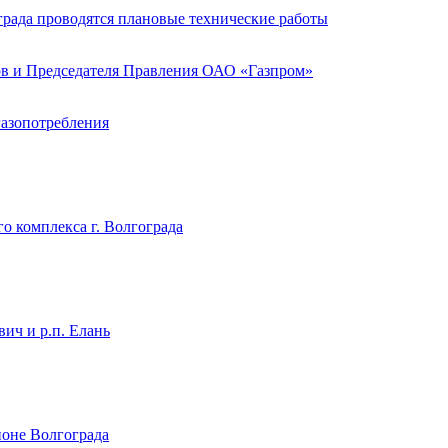
града проводятся плановые технические работы
ов и Председателя Правления ОАО «Газпром»
газопотребления
о комплекса г. Волгограда
ич и р.п. Елань
йоне Волгограда