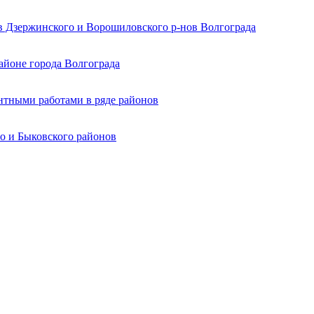
в Дзержинского и Ворошиловского р-нов Волгограда
айоне города Волгограда
нтными работами в ряде районов
о и Быковского районов