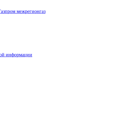
Газпром межрегионгаз
вой информации