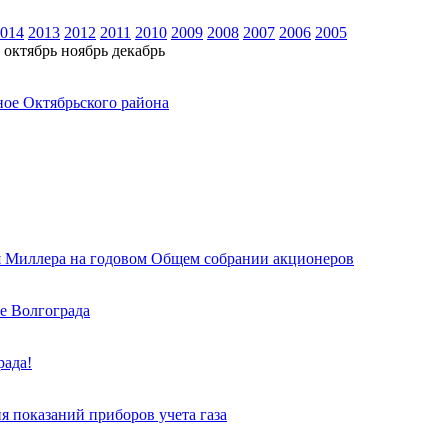
014
2013
2012
2011
2010
2009
2008
2007
2006
2005
октябрь
ноябрь
декабрь
ное Октябрьского района
я Миллера на годовом Общем собрании акционеров
е Волгограда
рада!
я показаний приборов учета газа