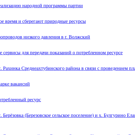
реализацию народной программы партии
ое время и сберегают природные ресурсы
опроводов низкого давления в г. Волжский
 сервисы для передачи показаний о потребленном ресурсе
с. Рахинка Среднеахтубинского района в связи с проведением п
марке вакансий
потребленный ресурс
 Берёзовка (Березовское сельское поселение) и х. Булгурино Ел