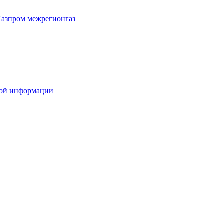
Газпром межрегионгаз
вой информации