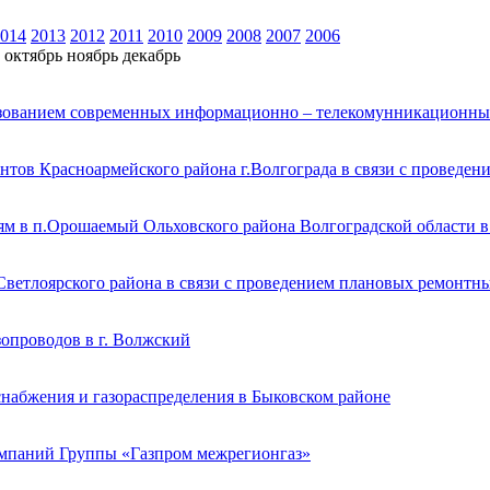
014
2013
2012
2011
2010
2009
2008
2007
2006
октябрь
ноябрь
декабрь
зованием современных информационно – телекомунникационны
нтов Красноармейского района г.Волгограда в связи с проведе
ям в п.Орошаемый Ольховского района Волгоградской области в
Светлоярского района в связи с проведением плановых ремонтны
зопроводов в г. Волжский
снабжения и газораспределения в Быковском районе
омпаний Группы «Газпром межрегионгаз»