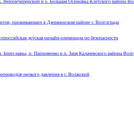
. Верхнечеренский и х. Большая Осиновка Клетского района Во
ентов, проживающих в Дзержинском районе г. Волгограда
ероссийская детская онлайн-олимпиада по безопасности
. Береславка, п. Пархоменко и п. Заря Калачевского района Вол
опроводов низкого давления в г. Волжский