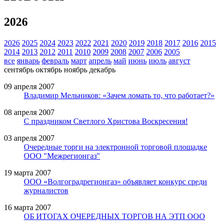
2026
2026
2025
2024
2023
2022
2021
2020
2019
2018
2017
2016
2015
2014
2013
2012
2011
2010
2009
2008
2007
2006
2005
все
январь
февраль
март
апрель
май
июнь
июль
август
сентябрь
октябрь
ноябрь
декабрь
09 апреля 2007
Владимир Мельников: «Зачем ломать то, что работает?»
08 апреля 2007
С праздником Светлого Христова Воскресения!
03 апреля 2007
Очередные торги на электронной торговой площадке
ООО "Межрегионгаз"
19 марта 2007
ООО «Волгоградрегионгаз» объявляет конкурс среди
журналистов
16 марта 2007
ОБ ИТОГАХ ОЧЕРЕДНЫХ ТОРГОВ НА ЭТП ООО