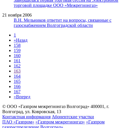
Завершилась первая торговая сессия на Электронной
торговой площадке ООО «Межрегионгаз»
21 ноября 2006
В.Н. Мельников ответит на вопросы, связанные с
газоснабжением Волгоградской области
1
«
Назад
158
159
160
161
162
163
164
165
166
167
»
Вперед
© ООО «Газпром межрегионгаз Волгоград»
400001, г.
Волгоград, ул. Ковровская, 13
Контактная информация
Абонентские участки
ПАО «Газпром»
«Газпром межрегионгаз»
«Газпром
газораспределение Волгоград»