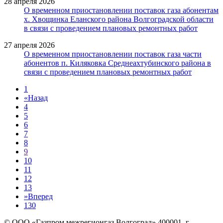
28 апреля 2026
О временном приостановлении поставок газа абонентам
х. Хвощинка Еланского района Волгоградской области
в связи с проведением плановых ремонтных работ
27 апреля 2026
О временном приостановлении поставок газа части
абонентов п. Киляковка Среднеахтубинского района в
связи с проведением плановых ремонтных работ
1
«
Назад
4
5
6
7
8
9
10
11
12
13
»
Вперед
130
© ООО «Газпром межрегионгаз Волгоград»
400001, г.