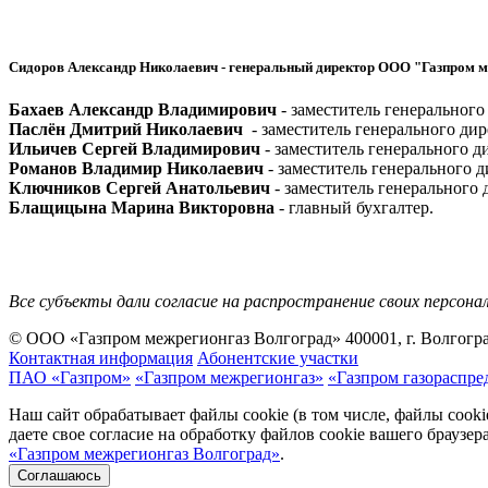
Сидоров Александр Николаевич
- генеральный директор ООО "Газпром м
Бахаев Александр Владимирович
- заместитель генерального
Паслён Дмитрий Николаевич
- заместитель генерального ди
Ильичев Сергей Владимирович
- заместитель генерального д
Романов Владимир Николаевич
- заместитель генерального д
Ключников Сергей Анатольевич
- заместитель генерального 
Блащицына Марина Викторовна
- главный бухгалтер.
Все субъекты дали согласие на распространение своих персона
© ООО «Газпром межрегионгаз Волгоград»
400001, г. Волгогра
Контактная информация
Абонентские участки
ПАО «Газпром»
«Газпром межрегионгаз»
«Газпром газораспре
Наш сайт обрабатывает файлы cookie (в том числе, файлы cook
даете свое согласие на обработку файлов cookie вашего браузе
«Газпром межрегионгаз Волгоград»
.
Соглашаюсь