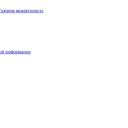
Газпром межрегионгаз
вой информации