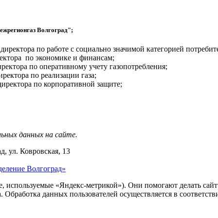
ежрегионгаз Волгоград";
 директора по работе с социально значимой категорией потребит
ректора по экономике и финансам;
иректора по оперативному учету газопотребления;
иректора по реализации газа;
директора по корпоративной защите;
льных данных на сайте.
д, ул. Ковровская, 13
деление Волгоград»
ie, используемые «Яндекс-метрикой»). Они помогают делать сай
ра. Обработка данных пользователей осуществляется в соответств