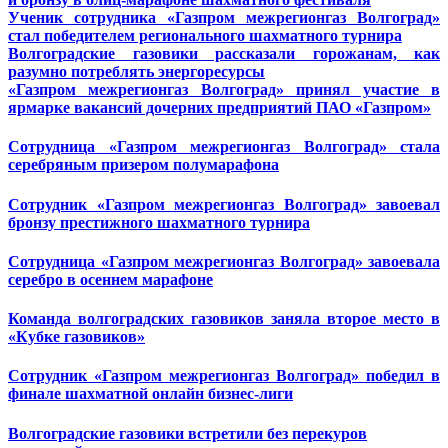
Ученик сотрудника «Газпром межрегионгаз Волгоград»
стал победителем регионального шахматного турнира
Волгоградские газовики рассказали горожанам, как
разумно потреблять энергоресурсы
«Газпром межрегионгаз Волгоград» принял участие в
ярмарке вакансий дочерних предприятий ПАО «Газпром»
Сотрудница «Газпром межрегионгаз Волгоград» стала
серебряным призером полумарафона
Сотрудник «Газпром межрегионгаз Волгоград» завоевал
бронзу престижного шахматного турнира
Сотрудница «Газпром межрегионгаз Волгоград» завоевала
серебро
в осеннем марафоне
Команда волгоградских газовиков заняла второе место в
«Кубке газовиков»
Сотрудник «Газпром межрегионгаз Волгоград» победил в
финале шахматной онлайн бизнес-лиги
Волгоградские газовики встретили без перекуров