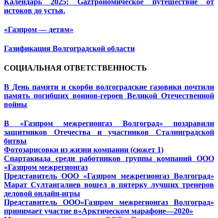
Календарь 2025: Gazтрономическое путешествие от
истоков до устья.
«Газпром — детям»
Газификация Волгоградской области
СОЦИАЛЬНАЯ ОТВЕТСТВЕННОСТЬ
В День памяти и скорби волгоградские газовики почтили
память погибших воинов-героев Великой Отечественной
войны
В «Газпром межрегионгаз Волгоград» поздравили
защитников Отечества и участников Сталинградской
битвы
Фотозарисовки из жизни компании (сюжет 1)
Спартакиада среди работников группы компаний ООО
«Газпром межрегионгаз
Представитель ООО «Газпром межрегионгаз Волгоград»
Марат Султангалиев вошел в пятерку лучших тренеров
деловой онлайн-игры
Представитель ООО«Газпром межрегионгаз Волгоград»
принимает участие в«Арктическом марафоне—2020»