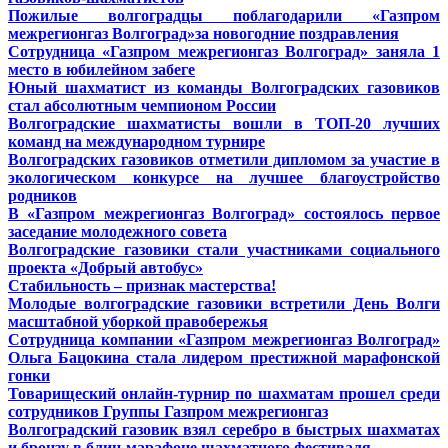
Пожилые волгоградцы поблагодарили «Газпром
межрегионгаз Волгоград»за новогодние поздравления
Сотрудница «Газпром межрегионгаз Волгоград» заняла 1
место в юбилейном забеге
Юный шахматист из команды Волгоградских газовиков
стал абсолютным чемпионом России
Волгоградские шахматисты вошли в ТОП-20 лучших
команд на международном турнире
Волгоградских газовиков отметили дипломом за участие в
экологическом конкурсе на лучшее благоустройство
родников
В «Газпром межрегионгаз Волгоград» состоялось первое
заседание молодежного совета
Волгоградские газовики стали участниками социального
проекта «Добрый автобус»
Стабильность – признак мастерства!
Молодые волгоградские газовики встретили День Волги
масштабной уборкой правобережья
Сотрудница компании «Газпром межрегионгаз Волгоград»
Ольга Бацокина стала лидером престижной марафонской
гонки
Товарищеский онлайн-турнир по шахматам прошел среди
сотрудников Группы Газпром межрегионгаз
Волгоградский газовик взял серебро в быстрых шахматах
и бронзу в блиц-марафоне шахматного фестиваля