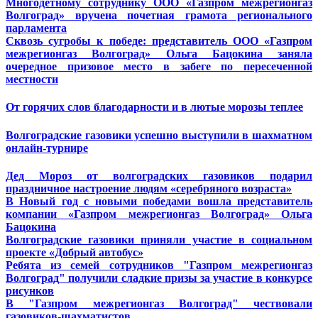
Многодетному сотруднику ООО «Газпром межрегионгаз
Волгоград» вручена почетная грамота регионального
парламента
Сквозь сугробы к победе: представитель ООО «Газпром
межрегионгаз Волгоград» Ольга Бацокина заняла
очередное призовое место в забеге по пересеченной
местности
От горячих слов благодарности и в лютые морозы теплее
Волгоградские газовики успешно выступили в шахматном
онлайн-турнире
Дед Мороз от волгоградских газовиков подарил
праздничное настроение людям «серебряного возраста»
В Новый год с новыми победами вошла представитель
компании «Газпром межрегионгаз Волгоград» Ольга
Бацокина
Волгоградские газовики приняли участие в социальном
проекте «Добрый автобус»
Ребята из семей сотрудников "Газпром межрегионгаз
Волгоград
" получили сладкие призы за участие в конкурсе
рисунков
В "Газпром межрегионгаз Волгоград" чествовали
газовиков-шахматистов