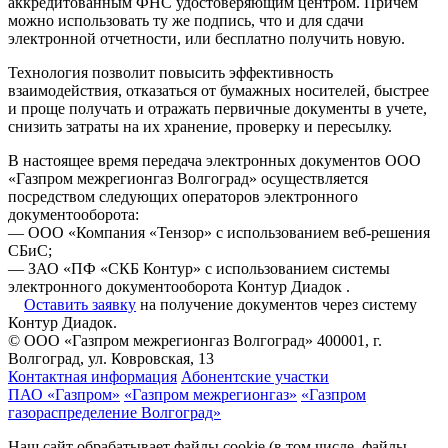
аккредитованным ФНС удостоверяющим центром. Причем
можно использовать ту же подпись, что и для сдачи
электронной отчетности, или бесплатно получить новую.
Технология позволит повысить эффективность
взаимодействия, отказаться от бумажных носителей, быстрее
и проще получать и отражать первичные документы в учете,
снизить затраты на их хранение, проверку и пересылку.
В настоящее время передача электронных документов ООО
«Газпром межрегионгаз Волгоград» осуществляется
посредством следующих операторов электронного
документооборота:
— ООО «Компания «Тензор» с использованием веб-решения
СБиС;
— ЗАО «ПФ «СКБ Контур» с использованием системы
электронного документооборота Контур Диадок .
Оставить заявку
на получение документов через систему
Контур Диадок.
© ООО «Газпром межрегионгаз Волгоград»
400001, г.
Волгоград, ул. Ковровская, 13
Контактная информация
Абонентские участки
ПАО «Газпром»
«Газпром межрегионгаз»
«Газпром
газораспределение Волгоград»
Наш сайт обрабатывает файлы cookie (в том числе, файлы