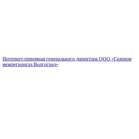
Интернет-приемная генерального директора ООО «Газпром
межрегионгаз Волгоград»